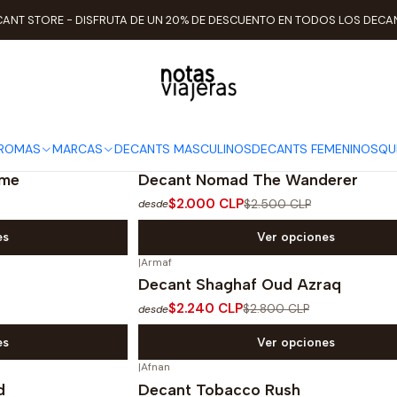
Inicio
TIPO DE AROMAS
Aromas Señoriales
ANT STORE - DISFRUTA DE UN 20% DE DESCUENTO EN TODOS LOS DECA
Aromas Señoriales
AROMAS
MARCAS
DECANTS MASCULINOS
DECANTS FEMENINOS
QU
|
Armaf
-20%
OFF
mme
Decant Nomad The Wanderer
$2.000 CLP
$2.500 CLP
desde
es
Ver opciones
|
Armaf
-20%
OFF
Decant Shaghaf Oud Azraq
$2.240 CLP
$2.800 CLP
desde
es
Ver opciones
|
Afnan
-20%
OFF
d
Decant Tobacco Rush