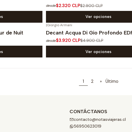
$2.320 CLP
$2.900 CLP
desde
es
Ver opciones
|
Giorgio Armani
-20%
OFF
ur de Nuit
Decant Acqua Di Gio Profondo ED
$3.920 CLP
$4.900 CLP
desde
es
Ver opciones
1
2
»
Último
CONTÁCTANOS
contacto@notasviajeras.cl
56950623019