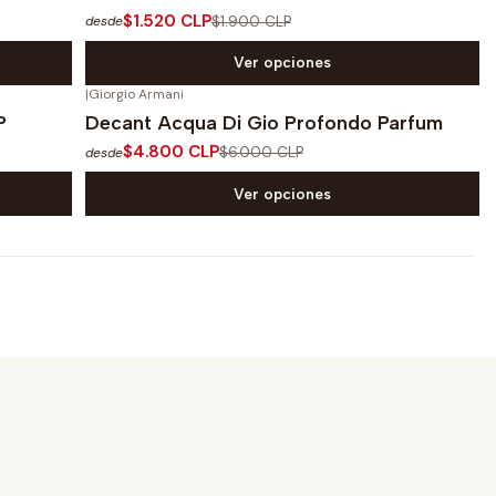
$1.520 CLP
$1.900 CLP
desde
Ver opciones
|
Giorgio Armani
-20%
OFF
P
Decant Acqua Di Gio Profondo Parfum
$4.800 CLP
$6.000 CLP
desde
Ver opciones