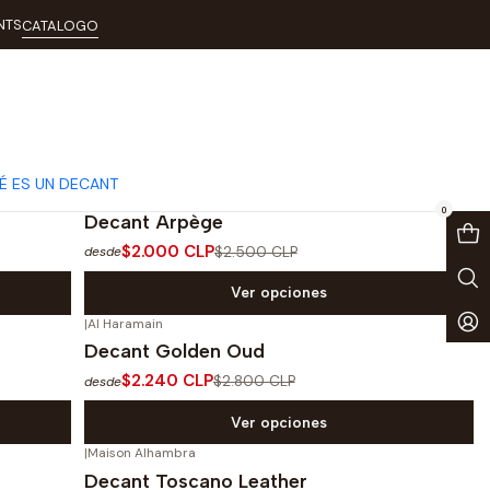
NTS
CATALOGO
É ES UN DECANT
|
Lanvin
-20%
OFF
0
Decant Arpège
$2.000 CLP
$2.500 CLP
desde
Ver opciones
|
Al Haramain
-20%
OFF
Decant Golden Oud
$2.240 CLP
$2.800 CLP
desde
Ver opciones
|
Maison Alhambra
-20%
OFF
Decant Toscano Leather