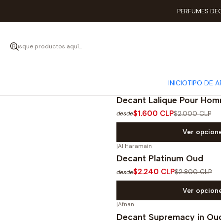
PERFUMES DEC
INICIO
TIPO DE 
|
Lalique
-20%
OFF
Decant Lalique Pour Ho
$1.600 CLP
$2.000 CLP
desde
Ver opcion
|
Al Haramain
-20%
OFF
Decant Platinum Oud
$2.240 CLP
$2.800 CLP
desde
Ver opcion
|
Afnan
-20%
OFF
Decant Supremacy in Ou