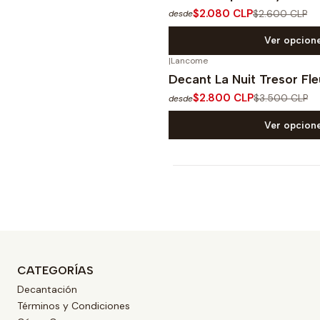
$2.080 CLP
$2.600 CLP
desde
Ver opcion
|
Lancome
-20%
OFF
Decant La Nuit Tresor Fle
$2.800 CLP
$3.500 CLP
desde
Ver opcion
CATEGORÍAS
Decantación
Términos y Condiciones