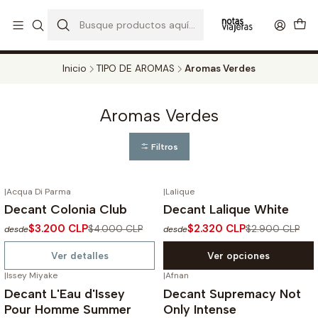
PERFUMES DECANT STORE - DISFRUTA DE UN 20% DE DESCUENTO EN
TODOS LOS DECANTS
CATALOGO
Inicio
TIPO DE AROMAS
Aromas Verdes
Aromas Verdes
Filtros
|
Acqua Di Parma
|
Lalique
-20%
OFF
-20%
OFF
Decant Colonia Club
Decant Lalique White
No disponible
$3.200 CLP
$2.320 CLP
$4.000 CLP
$2.900 CLP
desde
desde
Ver detalles
Ver opciones
|
Issey Miyake
|
Afnan
-20%
OFF
-20%
OFF
Decant L'Eau d'Issey
Decant Supremacy Not
Pour Homme Summer
Only Intense