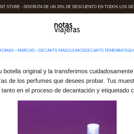
Inicio
Post
QUÉ ES UN DECANT
T STORE - DISFRUTA DE UN 20% DE DESCUENTO EN TODOS LOS D
QUÉ ES UN DECANT
AROMAS
MARCAS
DECANTS MASCULINOS
DECANTS FEMENINOS
QU
 botella original y la transferimos cuidadosament
ras de los perfumes que desees probar. Tus muestra
, tanto en el proceso de decantación y etiquetado 