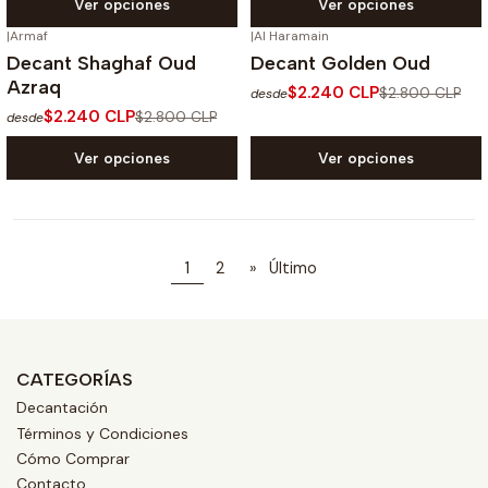
Ver opciones
Ver opciones
|
Armaf
|
Al Haramain
-20%
OFF
-20%
OFF
Decant Shaghaf Oud
Decant Golden Oud
Azraq
$2.240 CLP
$2.800 CLP
desde
$2.240 CLP
$2.800 CLP
desde
Ver opciones
Ver opciones
1
2
»
Último
CATEGORÍAS
Decantación
Términos y Condiciones
Cómo Comprar
Contacto