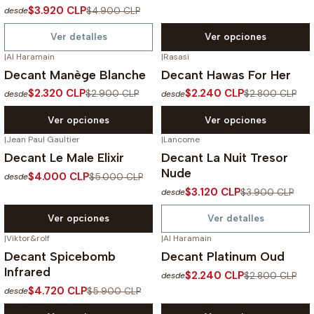
$3.920 CLP
$4.900 CLP
desde
Ver detalles
Ver opciones
|
Al Haramain
|
Rasasi
-20%
OFF
-20%
OFF
Decant Manège Blanche
Decant Hawas For Her
$2.320 CLP
$2.240 CLP
$2.900 CLP
$2.800 CLP
desde
desde
Ver opciones
Ver opciones
|
Jean Paul Gaultier
|
Lancome
-20%
OFF
-20%
OFF
Decant Le Male Elixir
Decant La Nuit Tresor
No disponible
Nude
$4.000 CLP
$5.000 CLP
desde
$3.120 CLP
$3.900 CLP
desde
Ver opciones
Ver detalles
|
Viktor&rolf
|
Al Haramain
-20%
OFF
-20%
OFF
Decant Spicebomb
Decant Platinum Oud
Infrared
$2.240 CLP
$2.800 CLP
desde
$4.720 CLP
$5.900 CLP
desde