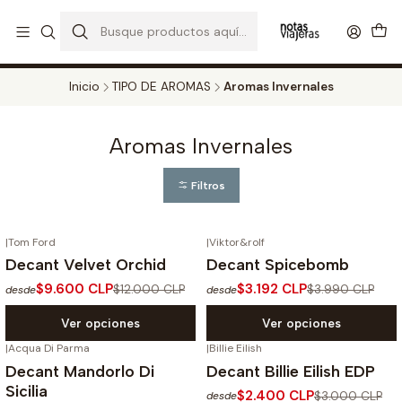
PERFUMES DECANT STORE - DISFRUTA DE UN 20% DE DESCUENTO EN
TODOS LOS DECANTS
CATALOGO
Inicio
TIPO DE AROMAS
Aromas Invernales
Aromas Invernales
Filtros
|
Tom Ford
|
Viktor&rolf
-20%
OFF
-20%
OFF
Decant Velvet Orchid
Decant Spicebomb
$9.600 CLP
$3.192 CLP
$12.000 CLP
$3.990 CLP
desde
desde
Ver opciones
Ver opciones
|
Acqua Di Parma
|
Billie Eilish
-20%
OFF
-20%
OFF
Decant Mandorlo Di
Decant Billie Eilish EDP
Agotado
Sicilia
$2.400 CLP
$3.000 CLP
desde