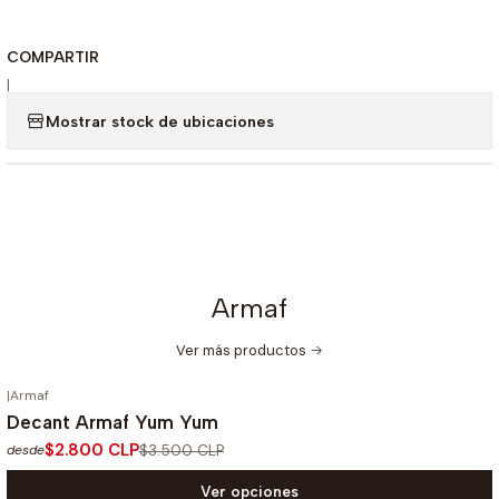
COMPARTIR
|
Mostrar stock de ubicaciones
Armaf
Ver más productos
|
Armaf
-20%
OFF
Decant Armaf Yum Yum
$2.800 CLP
$3.500 CLP
desde
Ver opciones