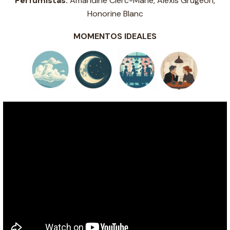
Perfumistas:
Amandine Clerc-Marie, Alexis Grugeon,
Honorine Blanc
MOMENTOS IDEALES