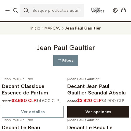
PERFUMES DECANT STORE - DISFRUTA DE UN 20% DE DESCUENTO EN
TODOS LOS DECANTS
CATALOGO
Inicio
MARCAS
Jean Paul Gaultier
Jean Paul Gaultier
Filtros
|
Jean Paul Gaultier
|
Jean Paul Gaultier
-20%
OFF
-20%
OFF
Decant Classique
Decant Jean Paul
Agotado
Essence de Parfum
Gaultier Scandal Absolu
$3.680 CLP
$3.920 CLP
$4.600 CLP
$4.900 CLP
desde
desde
Ver detalles
Ver opciones
|
Jean Paul Gaultier
|
Jean Paul Gaultier
-20%
OFF
-20%
OFF
Decant Le Beau
Decant Le Beau Le