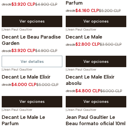
Parfum
$3.920 CLP
$4.900 CLP
desde
$4.160 CLP
$5.200 CLP
desde
Ver opciones
Ver opciones
|
Jean Paul Gaultier
|
Jean Paul Gaultier
-20%
OFF
-20%
OFF
Decant Le Beau Paradise
Decant Le Male
No disponible
Garden
$2.800 CLP
$3.500 CLP
desde
$3.920 CLP
$4.900 CLP
desde
Ver detalles
Ver opciones
|
Jean Paul Gaultier
|
Jean Paul Gaultier
-20%
OFF
-20%
OFF
Decant Le Male Elixir
Decant Le Male Elixir
absolu
$4.000 CLP
$5.000 CLP
desde
$4.800 CLP
$6.000 CLP
desde
Ver opciones
Ver opciones
|
Jean Paul Gaultier
|
Jean Paul Gaultier
-20%
OFF
Decant Le Male Le
Jean Paul Gaultier Le
Agotado
Parfum
Beau formato oficial 10ml