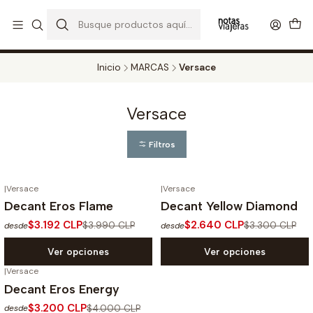
PERFUMES DECANT STORE - DISFRUTA DE UN 20% DE DESCUENTO EN
TODOS LOS DECANTS
CATALOGO
Inicio
MARCAS
Versace
Versace
Filtros
|
Versace
|
Versace
-20%
OFF
-20%
OFF
Decant Eros Flame
Decant Yellow Diamond
$3.192 CLP
$2.640 CLP
$3.990 CLP
$3.300 CLP
desde
desde
Ver opciones
Ver opciones
|
Versace
-20%
OFF
Decant Eros Energy
$3.200 CLP
$4.000 CLP
desde