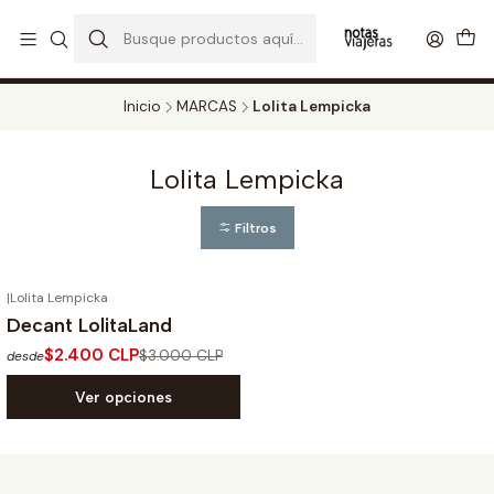
PERFUMES DECANT STORE - DISFRUTA DE UN 20% DE DESCUENTO EN
TODOS LOS DECANTS
CATALOGO
Inicio
MARCAS
Lolita Lempicka
Lolita Lempicka
Filtros
|
Lolita Lempicka
-20%
OFF
Decant LolitaLand
$2.400 CLP
$3.000 CLP
desde
Ver opciones