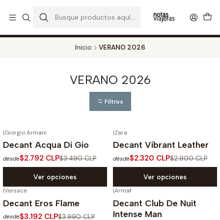
PERFUMES DECANT STORE - DISFRUTA DE UN 20% DE DESCUENTO EN
TODOS LOS DECANTS
CATALOGO
Inicio
VERANO 2026
VERANO 2026
Filtros
|
Giorgio Armani
|
Zara
-20%
OFF
-20%
OFF
Decant Acqua Di Gio
Decant Vibrant Leather
$2.792 CLP
$2.320 CLP
$3.490 CLP
$2.900 CLP
desde
desde
Ver opciones
Ver opciones
|
Versace
|
Armaf
-20%
OFF
-20%
OFF
Decant Eros Flame
Decant Club De Nuit
Intense Man
$3.192 CLP
$3.990 CLP
desde