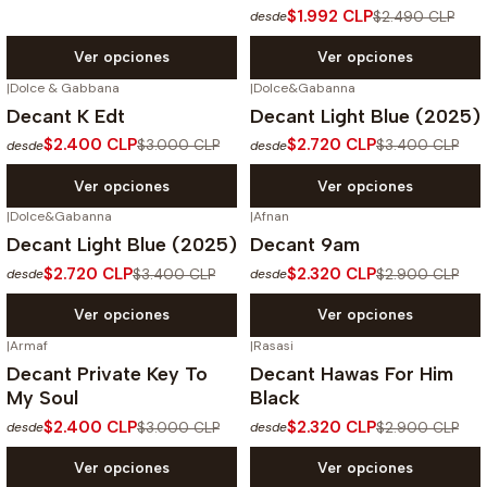
$1.992 CLP
$2.490 CLP
desde
Ver opciones
Ver opciones
|
Dolce & Gabbana
|
Dolce&Gabanna
-20%
OFF
-20%
OFF
Decant K Edt
Decant Light Blue (2025)
$2.400 CLP
$2.720 CLP
$3.000 CLP
$3.400 CLP
desde
desde
Ver opciones
Ver opciones
|
Dolce&Gabanna
|
Afnan
-20%
OFF
-20%
OFF
Decant Light Blue (2025)
Decant 9am
$2.720 CLP
$2.320 CLP
$3.400 CLP
$2.900 CLP
desde
desde
Ver opciones
Ver opciones
|
Armaf
|
Rasasi
-20%
OFF
-20%
OFF
Decant Private Key To
Decant Hawas For Him
My Soul
Black
$2.400 CLP
$2.320 CLP
$3.000 CLP
$2.900 CLP
desde
desde
Ver opciones
Ver opciones