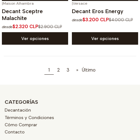
|
Maison Alhambra
|
Versace
-20%
OFF
-20%
OFF
Decant Sceptre
Decant Eros Energy
Malachite
$3.200 CLP
$4.000 CLP
desde
$2.320 CLP
$2.900 CLP
desde
Ver opciones
Ver opciones
1
2
3
»
Último
CATEGORÍAS
Decantación
Términos y Condiciones
Cómo Comprar
Contacto