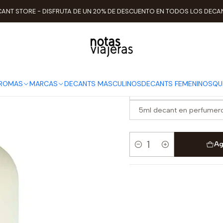
nicio
TIPO DE AROMAS
Aromas Frescos
Decant Light Blue (202
ANT STORE - DISFRUTA DE UN 20% DE DESCUENTO EN TODOS LOS DECA
Decant Light
ELEGIR TAMAÑO
AROMAS
MARCAS
DECANTS MASCULINOS
DECANTS FEMENINOS
QU
2ml decant en perfumero 
5ml decant en perfumero
Ag
Cantidad