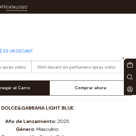
5)
NTS
CATALOGO
 Blue (2025)
É ES UN DECANT
spray vidrio
3ml decant en perfumero spray vidrio
0
 spray vidrio
10ml decant en perfumero spray vidrio
regar al Carro
Comprar ahora
DOLCE&GABBANA LIGHT BLUE
Año de Lanzamiento:
2025
Género:
Masculino