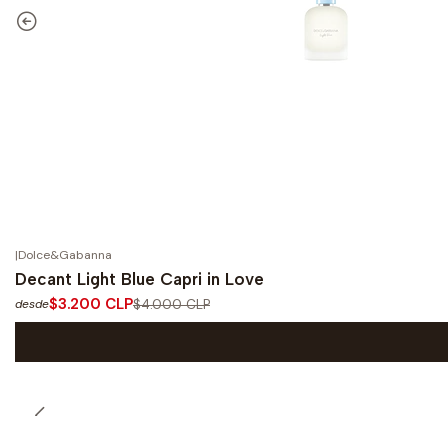
|
Dolce&Gabanna
-20%
OFF
Decant Light Blue Capri in Love
$3.200 CLP
$4.000 CLP
desde