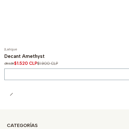
|
Lalique
-20%
OFF
Decant Amethyst
No disponible
$1.520 CLP
$1.900 CLP
desde
CATEGORÍAS