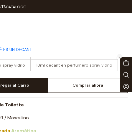
NTS
CATALOGO
t
É ES UN DECANT
spray vidrio
3ml decant en perfumero spray vidrio
0
 spray vidrio
10ml decant en perfumero spray vidrio
regar al Carro
Comprar ahora
e Toilette
9 / Masculino
rada
Aromática