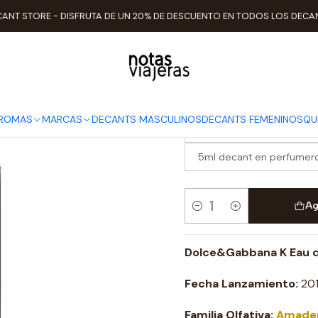
Inicio
TIPO DE AROMAS
Cítricos
Decant K Edt
ANT STORE - DISFRUTA DE UN 20% DE DESCUENTO EN TODOS LOS DECA
Decant K Ed
ELEGIR TAMAÑO
AROMAS
MARCAS
DECANTS MASCULINOS
DECANTS FEMENINOS
QU
2ml decant en perfumero 
5ml decant en perfumero
Ag
Cantidad
Dolce&Gabbana K Eau d
Fecha Lanzamiento:
201
Familia Olfativa:
Amade