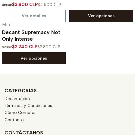
$3.600 CLP
$4.500 CLP
desde
Ver detalles
Ver opciones
|
Afnan
-20%
OFF
Decant Supremacy Not
Only Intense
$2.240 CLP
$2.800 CLP
desde
Ver opciones
CATEGORÍAS
Decantación
Términos y Condiciones
Cómo Comprar
Contacto
CONTÁCTANOS