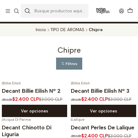
PERFUMES DECANT STORE - DISFRUTA DE UN 20% DE DESCUENTO EN
TODOS LOS DECANTS
CATALOGO
Inicio
TIPO DE AROMAS
Chipre
Chipre
Filtros
|
Billie Eilish
|
Billie Eilish
-20%
OFF
-20%
OFF
Decant Billie Eilish N° 2
Decant Billie Eilish N° 3
$2.400 CLP
$2.400 CLP
$3.000 CLP
$3.000 CLP
desde
desde
Ver opciones
Ver opciones
|
Acqua Di Parma
|
Lalique
-20%
OFF
-20%
OFF
Decant Chinotto Di
Decant Perles De Lalique
No disponible
Liguria
$2.400 CLP
$3.000 CLP
desde