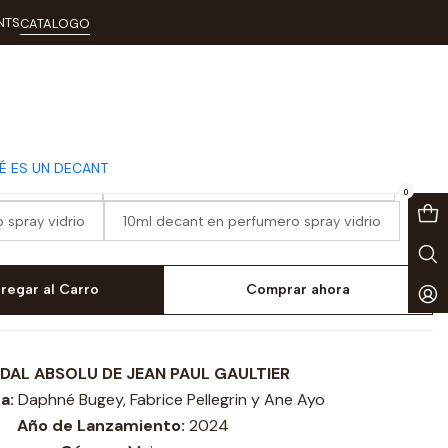
Absolu
NTS
CATALOGO
Paul Gaultier Scandal Absolu
É ES UN DECANT
spray vidrio
3ml decant en perfumero spray vidrio
0
 spray vidrio
10ml decant en perfumero spray vidrio
regar al Carro
Comprar ahora
DAL ABSOLU DE JEAN PAUL GAULTIER
a:
Daphné Bugey, Fabrice Pellegrin y Ane Ayo
Año de Lanzamiento:
2024