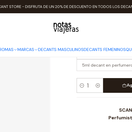
MARCAS
Jean Paul Gaultier
Decant Jean Paul Gaultier Scandal 
ANT STORE - DISFRUTA DE UN 20% DE DESCUENTO EN TODOS LOS DECA
Decant Jean 
ELEGIR TAMAÑO
AROMAS
MARCAS
DECANTS MASCULINOS
DECANTS FEMENINOS
QU
2ml decant en perfumero 
5ml decant en perfumero
Ag
Cantidad
SCAN
Perfumist