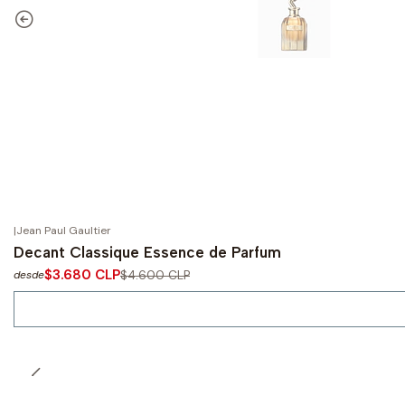
|
Jean Paul Gaultier
-20%
OFF
Decant Classique Essence de Parfum
Agotado
$3.680 CLP
$4.600 CLP
desde