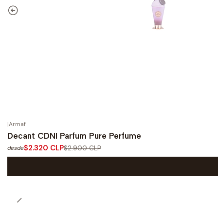
|
Armaf
-20%
OFF
Decant CDNI Parfum Pure Perfume
$2.320 CLP
$2.900 CLP
desde