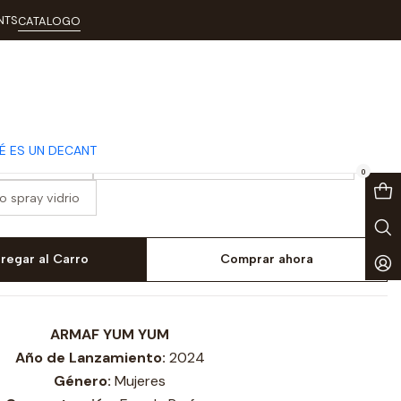
NTS
CATALOGO
af Yum Yum
É ES UN DECANT
 spray vidrio
5ml decant en perfumero spray vidrio
0
 spray vidrio
regar al Carro
Comprar ahora
ARMAF YUM YUM
Año de Lanzamiento:
2024
Género:
Mujeres