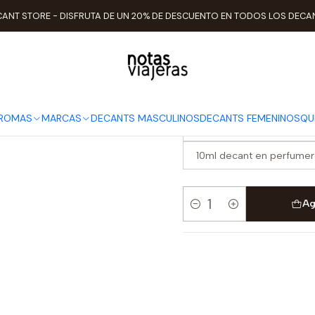
Inicio
TIPO DE AROMAS
Cítricos
Decant Armaf Yum Yum
ANT STORE - DISFRUTA DE UN 20% DE DESCUENTO EN TODOS LOS DECA
Decant Arm
ELEGIR TAMAÑO
AROMAS
MARCAS
DECANTS MASCULINOS
DECANTS FEMENINOS
QU
3ml decant en perfumero
10ml decant en perfumero
Ag
Cantidad