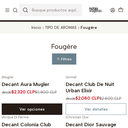
PERFUMES DECANT STORE - DISFRUTA DE UN 20% DE DESCUENTO EN
TODOS LOS DECANTS
CATALOGO
Inicio
TIPO DE AROMAS
Fougère
Fougère
Filtros
|
Mugler
|
Armaf
-20%
OFF
-20%
OFF
Decant Aura Mugler
Decant Club De Nuit
No disponible
Urban Elixir
$2.320 CLP
$2.900 CLP
desde
$2.080 CLP
$2.600 CLP
desde
Ver opciones
Ver detalles
|
Acqua Di Parma
|
Christian Dior
-20%
OFF
-20%
OFF
Decant Colonia Club
Decant Dior Sauvage
No disponible
No disponible