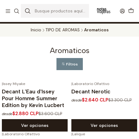
PERFUMES DECANT STORE - DISFRUTA DE UN 20% DE DESCUENTO EN
TODOS LOS DECANTS
CATALOGO
Inicio
TIPO DE AROMAS
Aromaticos
Aromaticos
Filtros
|
Issey Miyake
|
Laboratorio Olfattivo
-20%
OFF
-20%
OFF
Decant L'Eau d'Issey
Decant Nerotic
Pour Homme Summer
$2.640 CLP
$3.300 CLP
desde
Edition by Kevin Lucbert
$2.880 CLP
$3.600 CLP
desde
Ver opciones
Ver opciones
|
Laboratorio Olfattivo
|
Lalique
-20%
OFF
-20%
OFF