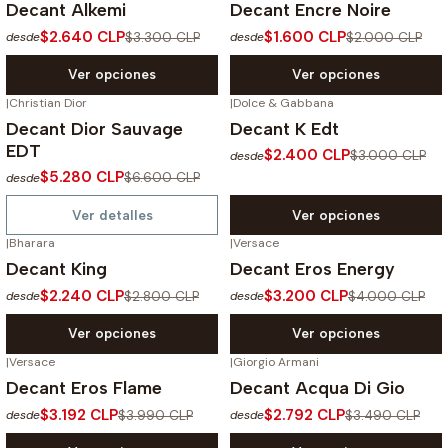
Decant Alkemi
Decant Encre Noire
$2.640 CLP
$1.600 CLP
$3.300 CLP
$2.000 CLP
desde
desde
Ver opciones
Ver opciones
|
Christian Dior
|
Dolce & Gabbana
-20%
OFF
-20%
OFF
Decant Dior Sauvage
Decant K Edt
No disponible
EDT
$2.400 CLP
$3.000 CLP
desde
$5.280 CLP
$6.600 CLP
desde
Ver detalles
Ver opciones
|
Bharara
|
Versace
-20%
OFF
-20%
OFF
Decant King
Decant Eros Energy
$2.240 CLP
$3.200 CLP
$2.800 CLP
$4.000 CLP
desde
desde
Ver opciones
Ver opciones
|
Versace
|
Giorgio Armani
-20%
OFF
-20%
OFF
Decant Eros Flame
Decant Acqua Di Gio
$3.192 CLP
$2.792 CLP
$3.990 CLP
$3.490 CLP
desde
desde