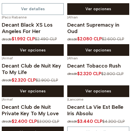
Ver detalles
Ver opciones
|
Paco Rabanne
|
Afnan
-20%
OFF
-20%
OFF
Decant Black XS Los
Decant Supremacy in
Angeles For Her
Oud
$1.992 CLP
$2.080 CLP
$2.490 CLP
$2.600 CLP
desde
desde
Ver opciones
Ver opciones
|
Armaf
|
Afnan
-20%
OFF
-20%
OFF
Decant Club de Nuit Key
Decant Tobacco Rush
To My Life
$2.320 CLP
$2.900 CLP
desde
$2.320 CLP
$2.900 CLP
desde
Ver opciones
Ver opciones
|
Armaf
|
Lancome
-20%
OFF
-20%
OFF
Decant Club de Nuit
Decant La Vie Est Belle
No disponible
Private Key To My Love
Iris Absolu
$2.400 CLP
$3.440 CLP
$3.000 CLP
$4.300 CLP
desde
desde