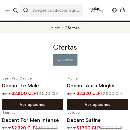
PERFUMES DECANT STORE - DISFRUTA DE UN 20% DE DESCUENTO EN
TODOS LOS DECANTS
CATALOGO
Inicio
Ofertas
Ofertas
Filtros
|
Jean Paul Gaultier
|
Mugler
-20%
OFF
-20%
OFF
Decant Le Male
Decant Aura Mugler
$2.800 CLP
$2.320 CLP
$3.500 CLP
$2.900 CLP
desde
desde
Ver opciones
Ver opciones
|
Bentley
|
Lalique
-20%
OFF
-20%
OFF
Decant For Men Intense
Decant Satine
No disponible
$2.320 CLP
$1.760 CLP
$2.900 CLP
$2.200 CLP
desde
desde