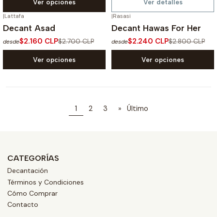
Ver opciones
Ver detalles
|
Lattafa
|
Rasasi
-20%
OFF
-20%
OFF
Decant Asad
Decant Hawas For Her
$2.160 CLP
$2.240 CLP
$2.700 CLP
$2.800 CLP
desde
desde
Ver opciones
Ver opciones
1
2
3
»
Último
CATEGORÍAS
Decantación
Términos y Condiciones
Cómo Comprar
Contacto