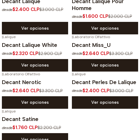
Decant Lalique
Decant Lalique Pour
Homme
$2.400 CLP
$3.000 CLP
desde
$1.600 CLP
$2.000 CLP
desde
Ver opciones
Ver opciones
|
Lalique
|
Laboratorio Olfattivo
-20%
OFF
-20%
OFF
Decant Lalique White
Decant Miss_U
$2.320 CLP
$2.640 CLP
$2.900 CLP
$3.300 CLP
desde
desde
Ver opciones
Ver opciones
|
Laboratorio Olfattivo
|
Lalique
-20%
OFF
-20%
OFF
Decant Nerotic
Decant Perles De Lalique
$2.640 CLP
$2.400 CLP
$3.300 CLP
$3.000 CLP
desde
desde
Ver opciones
Ver opciones
|
Lalique
-20%
OFF
Decant Satine
$1.760 CLP
$2.200 CLP
desde
Ver opciones