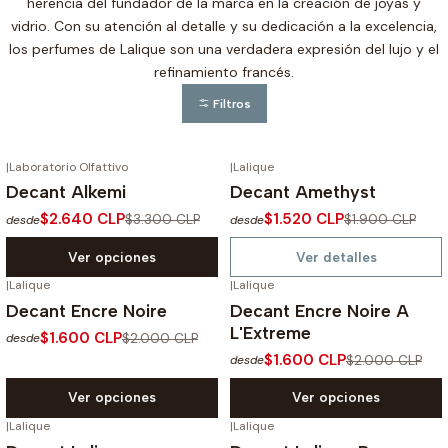
herencia del fundador de la marca en la creación de joyas y
vidrio. Con su atención al detalle y su dedicación a la excelencia,
los perfumes de Lalique son una verdadera expresión del lujo y el
refinamiento francés.
Filtros
|
Laboratorio Olfattivo
|
Lalique
-20%
OFF
-20%
OFF
Decant Alkemi
Decant Amethyst
No disponible
$2.640 CLP
$1.520 CLP
$3.300 CLP
$1.900 CLP
desde
desde
Ver opciones
Ver detalles
|
Lalique
|
Lalique
-20%
OFF
-20%
OFF
Decant Encre Noire
Decant Encre Noire A
L'Extreme
$1.600 CLP
$2.000 CLP
desde
$1.600 CLP
$2.000 CLP
desde
Ver opciones
Ver opciones
|
Lalique
|
Lalique
-20%
OFF
-20%
OFF