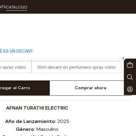
NTS
CATALOGO
i Electric
É ES UN DECANT
spray vidrio
3ml decant en perfumero spray vidrio
0
 spray vidrio
10ml decant en perfumero spray vidrio
regar al Carro
Comprar ahora
AFNAN TURATHI ELECTRIC
Año de Lanzamiento:
2025
Género:
Masculino