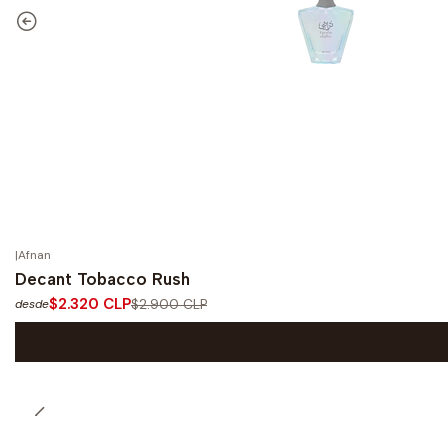
|
Afnan
-20%
OFF
Decant Tobacco Rush
$2.320 CLP
$2.900 CLP
desde