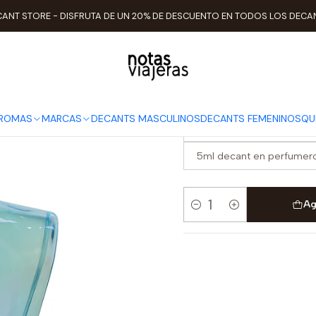
Inicio
TIPO DE AROMAS
Cítricos
Decant Turathi Electric
ANT STORE - DISFRUTA DE UN 20% DE DESCUENTO EN TODOS LOS DECA
Decant Turath
ELEGIR TAMAÑO
AROMAS
MARCAS
DECANTS MASCULINOS
DECANTS FEMENINOS
QU
2ml decant en perfumero 
5ml decant en perfumero
Ag
Cantidad