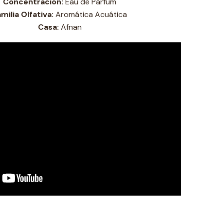
Concentración:
Eau de Parfum
milia Olfativa:
Aromática Acuática
Casa:
Afnan