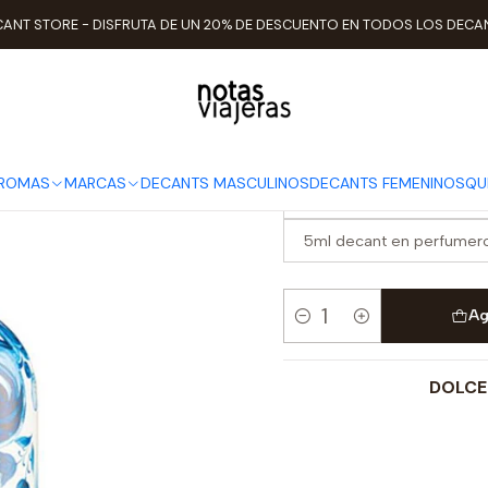
atalogo de Decants
Decants Masculinos
Decant Light Blue Capr
ANT STORE - DISFRUTA DE UN 20% DE DESCUENTO EN TODOS LOS DECA
Decant Light
ELEGIR TAMAÑO
AROMAS
MARCAS
DECANTS MASCULINOS
DECANTS FEMENINOS
QU
2ml decant en perfumero 
5ml decant en perfumero
Ag
Cantidad
DOLCE