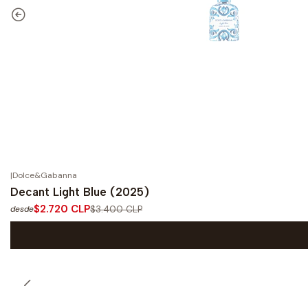
|
Dolce&Gabanna
-20%
OFF
Decant Light Blue (2025)
$2.720 CLP
$3.400 CLP
desde