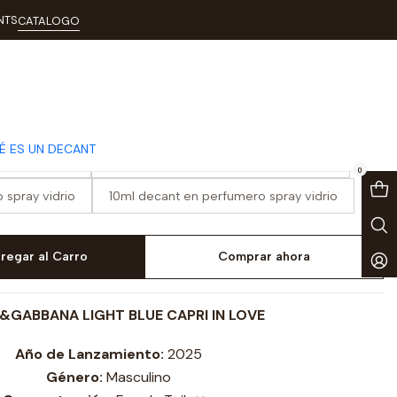
i in Love
NTS
CATALOGO
 Blue Capri in Love
É ES UN DECANT
spray vidrio
3ml decant en perfumero spray vidrio
0
 spray vidrio
10ml decant en perfumero spray vidrio
regar al Carro
Comprar ahora
&GABBANA LIGHT BLUE CAPRI IN LOVE
Año de Lanzamiento:
2025
Género:
Masculino