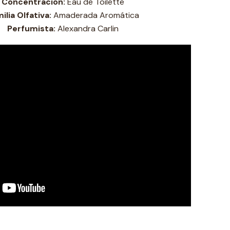
Concentración:
Eau de Toilette
ilia Olfativa:
Amaderada Aromática
Perfumista:
Alexandra Carlin