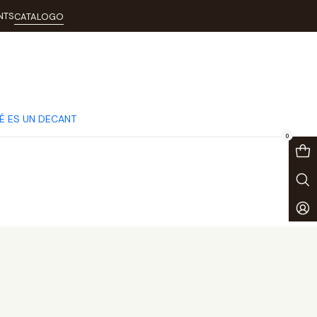
NTS
CATALOGO
É ES UN DECANT
0