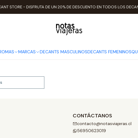
Inicio
Perfumistas
Rodrigo Flores-Roux
ANT STORE - DISFRUTA DE UN 20% DE DESCUENTO EN TODOS LOS DECA
Rodrigo Flores-Roux
AROMAS
MARCAS
DECANTS MASCULINOS
DECANTS FEMENINOS
QU
s
CONTÁCTANOS
contacto@notasviajeras.cl
56950623019