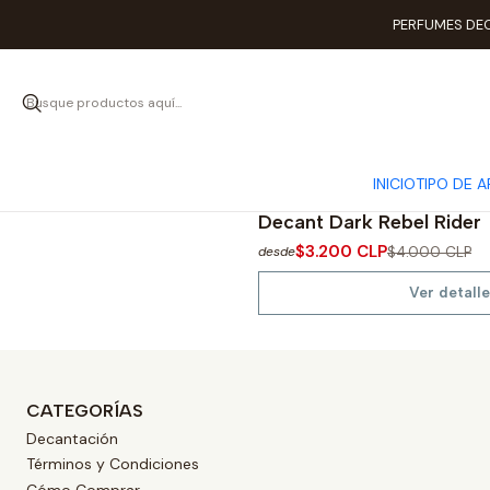
PERFUMES DEC
INICIO
TIPO DE 
|
John Varvatos
-20%
OFF
Decant Dark Rebel Rider
Agotado
$3.200 CLP
$4.000 CLP
desde
Ver detalle
CATEGORÍAS
Decantación
Términos y Condiciones
Cómo Comprar