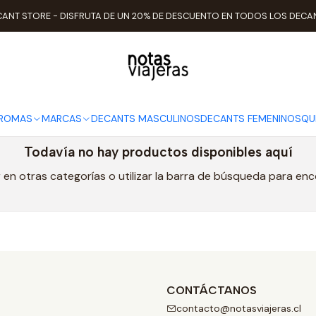
Inicio
Perfumistas
Pierre Montale
ANT STORE - DISFRUTA DE UN 20% DE DESCUENTO EN TODOS LOS DECA
Pierre Montale
AROMAS
MARCAS
DECANTS MASCULINOS
DECANTS FEMENINOS
QU
Todavía no hay productos disponibles aquí
en otras categorías o utilizar la barra de búsqueda para en
CONTÁCTANOS
contacto@notasviajeras.cl