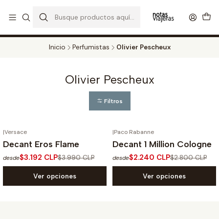
PERFUMES DECANT STORE - DISFRUTA DE UN 20% DE DESCUENTO EN
TODOS LOS DECANTS
CATALOGO
Inicio
Perfumistas
Olivier Pescheux
Olivier Pescheux
Filtros
|
Versace
|
Paco Rabanne
-20%
OFF
-20%
OFF
Decant Eros Flame
Decant 1 Million Cologne
$3.192 CLP
$2.240 CLP
$3.990 CLP
$2.800 CLP
desde
desde
Ver opciones
Ver opciones