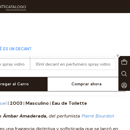
NTS
CATALOGO
iduel
É ES UN DECANT
spray vidrio
3ml decant en perfumero spray vidrio
0
 spray vidrio
10ml decant en perfumero spray vidrio
regar al Carro
Comprar ahora
uel
|
2003
|
Masculino
|
Eau de Toilette
va
Ámbar Amaderada
,
del perfumista
Pierre Bourdon
es una fragancia distintiva y sofisticada que se lanzó en