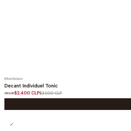
|
Montblanc
-20%
OFF
Decant Individuel Tonic
$2.400 CLP
$3.000 CLP
desde