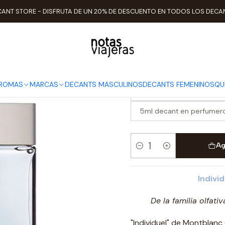
Inicio
TIPO DE AROMAS
Amaderados
Decant Individuel
ANT STORE - DISFRUTA DE UN 20% DE DESCUENTO EN TODOS LOS DECA
Decant Indiv
ELEGIR TAMAÑO
AROMAS
MARCAS
DECANTS MASCULINOS
DECANTS FEMENINOS
QU
2ml decant en perfumero 
5ml decant en perfumero
Ag
Cantidad
Individ
De la familia olfati
"Individuel" de Montblanc 