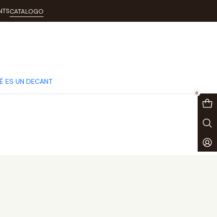
NTS
CATALOGO
É ES UN DECANT
0