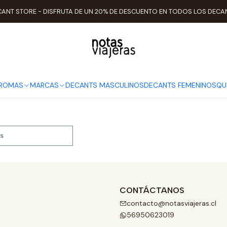
Inicio
MARCAS
John Varvatos
ANT STORE - DISFRUTA DE UN 20% DE DESCUENTO EN TODOS LOS DECA
John Varvatos
AROMAS
MARCAS
DECANTS MASCULINOS
DECANTS FEMENINOS
QU
s
CONTÁCTANOS
contacto@notasviajeras.cl
56950623019