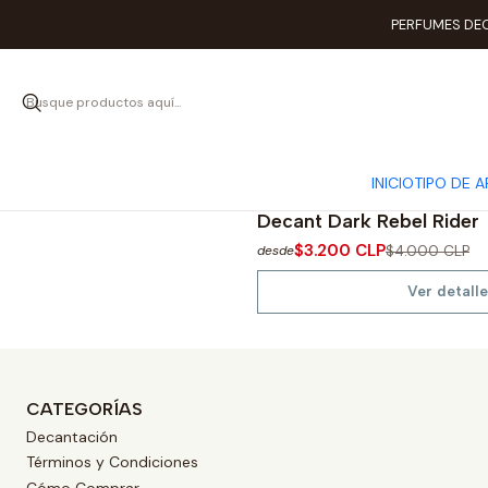
PERFUMES DEC
INICIO
TIPO DE 
|
John Varvatos
-20%
OFF
Decant Dark Rebel Rider
Agotado
$3.200 CLP
$4.000 CLP
desde
Ver detalle
CATEGORÍAS
Decantación
Términos y Condiciones
Cómo Comprar