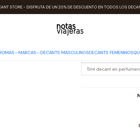
nicio
TIPO DE AROMAS
Amaderados
Decant Intense Cedrat Boi
ANT STORE - DISFRUTA DE UN 20% DE DESCUENTO EN TODOS LOS DECA
Decant Inten
ELEGIR TAMAÑO
AROMAS
MARCAS
DECANTS MASCULINOS
DECANTS FEMENINOS
QU
2ml decant en perfumero 
5ml decant en perfumero
M