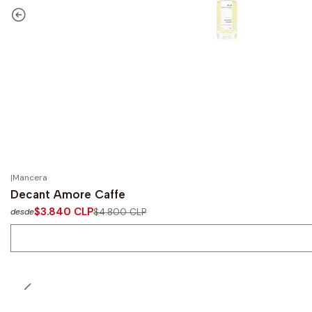
|
Mancera
-20%
OFF
Decant Amore Caffe
No disponible
$3.840 CLP
$4.800 CLP
desde