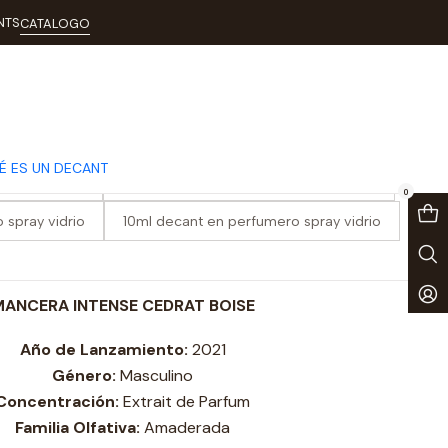
se
NTS
CATALOGO
se Cedrat Boise
É ES UN DECANT
spray vidrio
3ml decant en perfumero spray vidrio
0
 spray vidrio
10ml decant en perfumero spray vidrio
ANCERA INTENSE CEDRAT BOISE
Año de Lanzamiento:
2021
Género:
Masculino
Concentración:
Extrait de Parfum
Familia Olfativa:
Amaderada