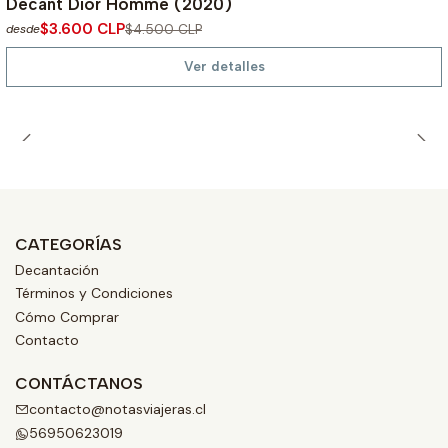
Decant Dior Homme (2020)
No disponible
$3.600 CLP
$4.500 CLP
desde
Ver detalles
CATEGORÍAS
Decantación
Términos y Condiciones
Cómo Comprar
Contacto
CONTÁCTANOS
contacto@notasviajeras.cl
56950623019