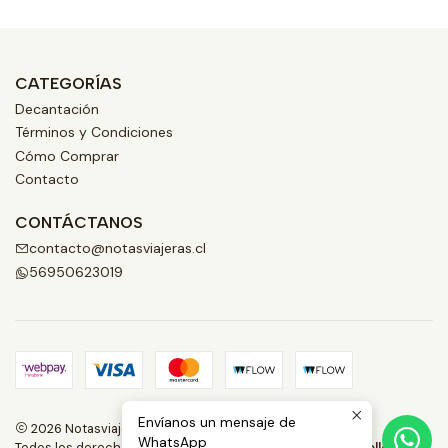
CATEGORÍAS
Decantación
Términos y Condiciones
Cómo Comprar
Contacto
CONTÁCTANOS
contacto@notasviajeras.cl
56950623019
Envíanos un mensaje de
2026 Notasviajeras.CL.
WhatsApp
Todos los derechos reservados.
Desarrollado por Jumpseller
.